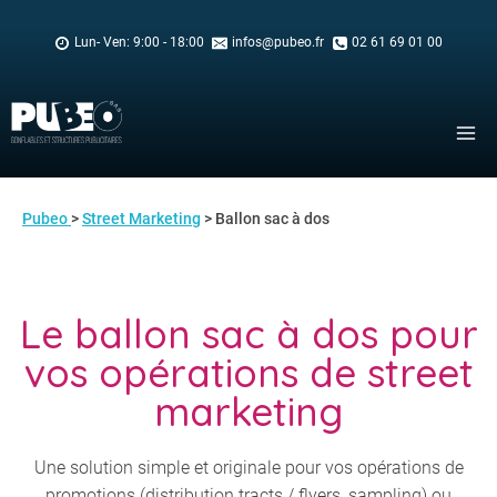
Skip
to
Lun- Ven: 9:00 - 18:00
infos@pubeo.fr
02 61 69 01 00
content
Pubeo
>
Street Marketing
> Ballon sac à dos
Le ballon sac à dos pour
vos opérations de street
marketing
Une solution simple et originale pour vos opérations de
promotions (distribution tracts / flyers, sampling) ou