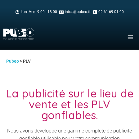
Skip
to
Lun- Ven: 9:00 - 18:00
infos@pubeo.fr
02 61 69 01 00
content
Pubeo
> PLV
La publicité sur le lieu de
vente et les PLV
gonflables.
Nous avons développé une gamme complète de publicité
gonflable utilisable pour votre communication