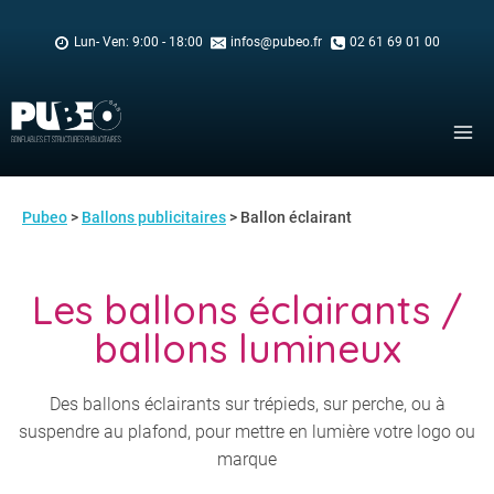
Skip
to
Lun- Ven: 9:00 - 18:00
infos@pubeo.fr
02 61 69 01 00
content
Pubeo
>
Ballons publicitaires
> Ballon éclairant
Les ballons éclairants /
ballons lumineux
Des ballons éclairants sur trépieds, sur perche, ou à
suspendre au plafond, pour mettre en lumière votre logo ou
marque