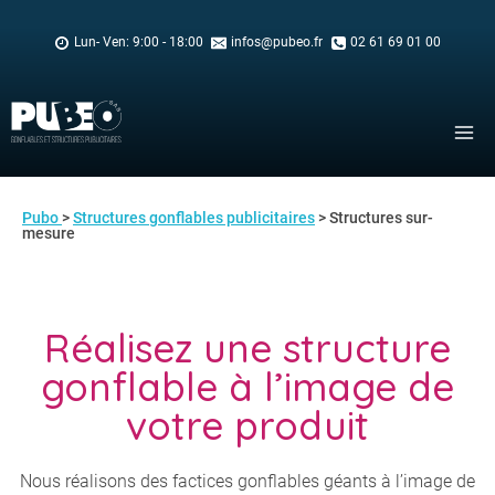
Skip
to
Lun- Ven: 9:00 - 18:00
infos@pubeo.fr
02 61 69 01 00
content
Pubo
>
Structures gonflables publicitaires
> Structures sur-
mesure
Réalisez une structure
gonflable à l’image de
votre produit
Nous réalisons des factices gonflables géants à l’image de